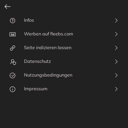
Infos
Login
Info
Filter Abfragesprache
Werben auf fleebs.com
Registrieren
Wer
Seit
Seite indizieren lassen
Text not found
Eins
Datenschutz
Dat
Nutzungsbedingungen
Nut
Impressum
Imp