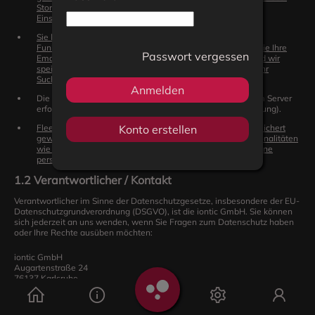
Storage), diese beinhalten technische Daten sowie Ihre
Einstellungen.
.
Sie können sich bei fleebs registrieren, um erweiterte
Funktionalitäten nutzen zu können. In diesem Fall geben Sie Ihre
Passwort vergessen
Emailadresse sowie ggf. Namen und weitere Daten an und wir
speichern gewisse Präferenzen (Likes + Bookmarks), um Ihr
Sucherlebnis zu optimieren.
Anmelden
Die Kommunikation zwischen Ihrem Browser und unserem Server
erfolgt verschlüsselt (SSL-Verschlüsselung/HTTPS-Verbindung).
Fleebs ist als Progressive Web App implementiert und speichert
Konto erstellen
gewisse Inhalte der App im Browser zwischen, um Funktionalitäten
wie eine Mobil-Applikation bieten zu können. Dies sind keine
personenbezogenen Daten, sondern technische Daten.
1.2 Verantwortlicher / Kontakt
Verantwortlicher im Sinne der Datenschutzgesetze, insbesondere der EU-
Datenschutzgrundverordnung (DSGVO), ist die iontic GmbH. Sie können
sich jederzeit an uns wenden, wenn Sie Fragen zum Datenschutz haben
oder Ihre Rechte ausüben möchten:
iontic GmbH
Augartenstraße 24
76137 Karlsruhe
datenschutz@fleebs.com