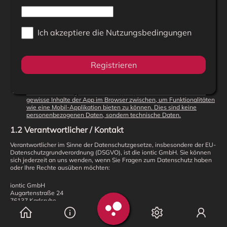
Storage), diese beinhalten technische Daten sowie Ihre
Einstellungen.
.
Sie können sich bei fleebs registrieren, um erweiterte
Ich akzeptiere die
Nutzungsbedingungen
Funktionalitäten nutzen zu können. In diesem Fall geben Sie Ihre
Emailadresse sowie ggf. Namen und weitere Daten an und wir
speichern gewisse Präferenzen (Likes + Bookmarks), um Ihr
Sucherlebnis zu optimieren.
Registrieren
Die Kommunikation zwischen Ihrem Browser und unserem Server
erfolgt verschlüsselt (SSL-Verschlüsselung/HTTPS-Verbindung).
Fleebs ist als Progressive Web App implementiert und speichert
gewisse Inhalte der App im Browser zwischen, um Funktionalitäten
wie eine Mobil-Applikation bieten zu können. Dies sind keine
personenbezogenen Daten, sondern technische Daten.
1.2 Verantwortlicher / Kontakt
Verantwortlicher im Sinne der Datenschutzgesetze, insbesondere der EU-
Datenschutzgrundverordnung (DSGVO), ist die iontic GmbH. Sie können
sich jederzeit an uns wenden, wenn Sie Fragen zum Datenschutz haben
oder Ihre Rechte ausüben möchten:
iontic GmbH
Augartenstraße 24
76137 Karlsruhe
datenschutz@fleebs.com